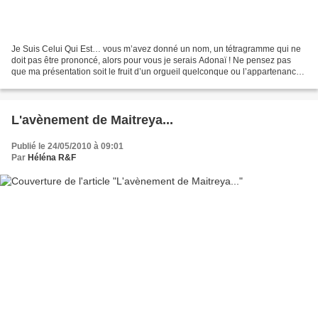
Je Suis Celui Qui Est… vous m’avez donné un nom, un tétragramme qui ne
doit pas être prononcé, alors pour vous je serais Adonaï ! Ne pensez pas
que ma présentation soit le fruit d’un orgueil quelconque ou l’appartenance
à une certaine religion : Je Suis...
L'avènement de Maitreya...
Publié le 24/05/2010 à 09:01
Par
Héléna R&F