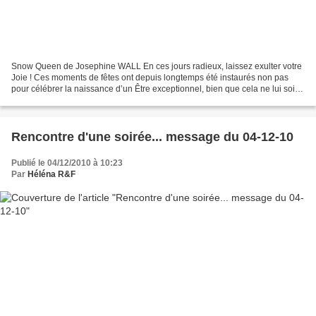
Snow Queen de Josephine WALL En ces jours radieux, laissez exulter votre
Joie ! Ces moments de fêtes ont depuis longtemps été instaurés non pas
pour célébrer la naissance d’un Être exceptionnel, bien que cela ne lui soit
pas manquer d’hommage, mais pour...
Rencontre d'une soirée... message du 04-12-10
Publié le 04/12/2010 à 10:23
Par
Héléna R&F