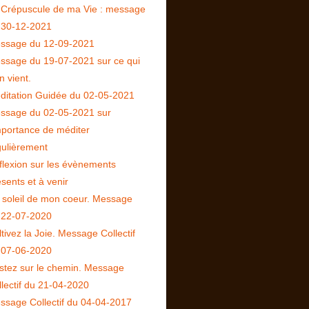
 Crépuscule de ma Vie : message
 30-12-2021
ssage du 12-09-2021
ssage du 19-07-2021 sur ce qui
n vient.
ditation Guidée du 02-05-2021
ssage du 02-05-2021 sur
importance de méditer
gulièrement
flexion sur les évènements
sents et à venir
 soleil de mon coeur. Message
 22-07-2020
tivez la Joie. Message Collectif
 07-06-2020
stez sur le chemin. Message
llectif du 21-04-2020
ssage Collectif du 04-04-2017