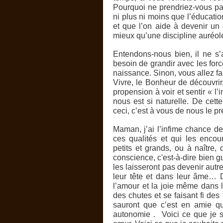
Pourquoi ne prendriez-vous pa
ni plus ni moins que l’éducatio
et que l’on aide à devenir un 
mieux qu’une discipline auréol
Entendons-nous bien, il ne s
besoin de grandir avec les forc
naissance. Sinon, vous allez fa
Vivre, le Bonheur de découvrir
propension à voir et sentir « l’
nous est si naturelle. De cett
ceci, c’est à vous de nous le pr
Maman, j’ai l’infime chance de
ces qualités et qui les enco
petits et grands, ou à naître,
conscience, c'est-à-dire bien 
les laisseront pas devenir aut
leur tête et dans leur âme… D
l’amour et la joie même dans 
des chutes et se faisant fi des
sauront que c’est en amie que
autonomie . Voici ce que je s