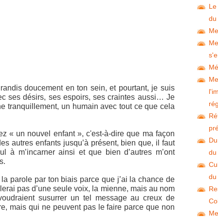
Le
du
Me
Me
s'e
Mé
Me
randis doucement en ton sein, et pourtant, je suis
l'
vec ses désirs, ses espoirs, ses craintes aussi… Je
ré
rne tranquillement, un humain avec tout ce que cela
Ré
pré
 « un nouvel enfant », c'est-à-dire que ma façon
Du
es autres enfants jusqu’à présent, bien que, il faut
eul à m’incarner ainsi et que bien d’autres m’ont
du
s.
Cul
du
la parole par ton biais parce que j’ai la chance de
rlerai pas d’une seule voix, la mienne, mais au nom
Re
voudraient susurrer un tel message au creux de
Co
ère, mais qui ne peuvent pas le faire parce que non
Me