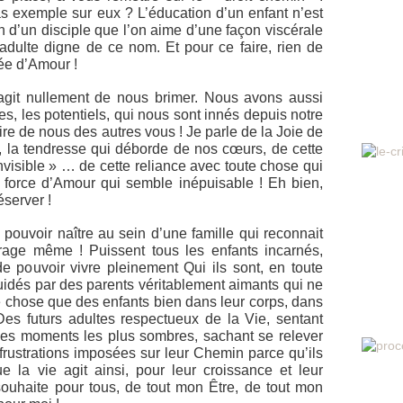
s exemple sur eux ? L’éducation d’un enfant n’est
n d’un disciple que l’on aime d’une façon viscérale
adulte digne de ce nom. Et pour ce faire, rien de
ée d’Amour !
’agit nullement de nous brimer. Nous avons aussi
es, les potentiels, qui nous sont innés depuis notre
ire de nous des autres vous ! Je parle de la Joie de
, la tendresse qui déborde de nos cœurs, de cette
invisible » … de cette reliance avec toute chose qui
e force d’Amour qui semble inépuisable ! Eh bien,
éserver !
 pouvoir naître au sein d’une famille qui reconnait
urage même ! Puissent tous les enfants incarnés,
 de pouvoir vivre pleinement Qui ils sont, en toute
guidés par des parents véritablement aimants qui ne
re chose que des enfants bien dans leur corps, dans
es futurs adultes respectueux de la Vie, sentant
les moments les plus sombres, sachant se relever
 frustrations imposées sur leur Chemin parce qu’ils
 la vie agit ainsi, pour leur croissance et leur
ouhaite pour tous, de tout mon Être, de tout mon