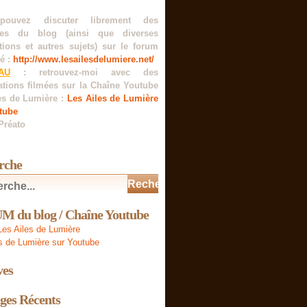
pouvez discuter librement des
es du blog (ainsi que diverses
tions et autres sujets) sur le forum
é :
http://www.lesailesdelumiere.net/
AU
: retrouvez-moi avec des
ations filmées sur la Chaîne Youtube
es de Lumière :
Les Ailes de Lumière
tube
Préato
rche
 du blog / Chaîne Youtube
es Ailes de Lumière
s de Lumière sur Youtube
ves
ges Récents