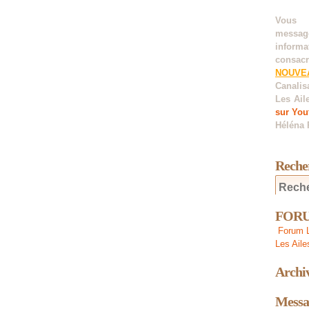
Vous 
messag
informa
consacr
NOUVE
Canalis
Les Ail
sur You
Héléna 
Reche
FORUM
Forum L
Les Aile
Archi
Messa