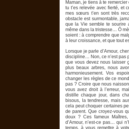
Maman, je tiens à te remercier
tu t’es relevée avec fierté, et 
mes sœurs t’en sont très rec
obstacle est surmontable, jama
que la Vie semble te sourire 
même dans la tristesse… Ô mère
soient : à comprendre que malgr
à leur croissance, et que tout e
Lorsque je parle d’Amour, chers
discipline… Non, ce n’est pas
que vous devez nous laisser g
plus beaux arbres, nous avon
harmonieusement. Vos espoi
changer les règles de ce mond
pas ? Croire que nous naissons
vous avez droit à l’erreur, 
distille chaque jour, dans c
bisous, la tendresse, mais aus
cela peut choquer certaines pe
de parent. Que croyez-vous qu
doux ? Ces fameux Maîtres,
d’Amour, n’est-ce pas… qui n’
temps, à vous remettre à votr