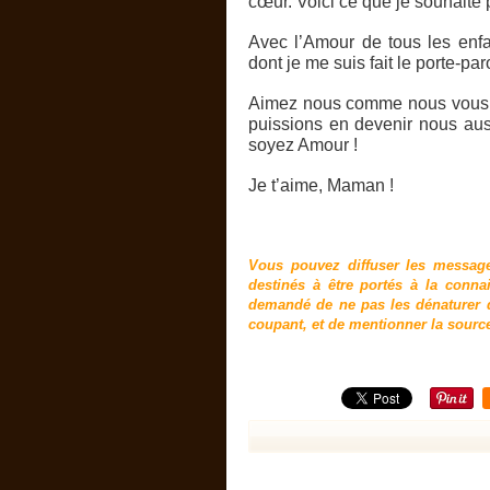
cœur. Voici ce que je souhaite 
Avec l’Amour de tous les enfa
dont je me suis fait le porte-par
Aimez nous comme nous vous a
puissions en devenir nous au
soyez Amour !
Je t’aime, Maman !
Vous pouvez diffuser les messag
destinés à être portés à la conn
demandé de ne pas les dénaturer d
coupant, et de mentionner la sourc