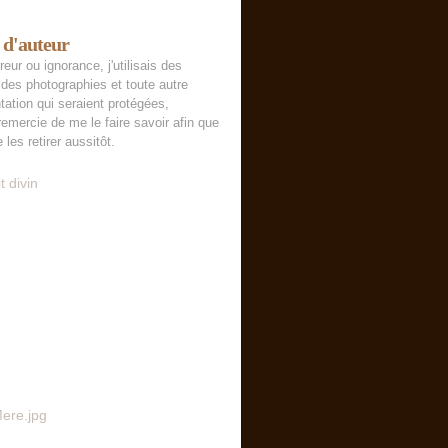
 d'auteur
reur ou ignorance, j'utilisais des
des photographies et toute autre
tation qui seraient protégées,
remercie de me le faire savoir afin que
 les retirer aussitôt.