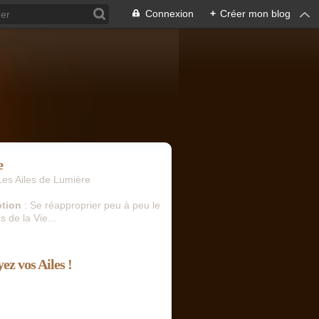
Connexion
+
Créer mon blog
e
Les Ailes de Lumière
ption
: Se réapproprier peu à peu le
s de la Vie...
ez vos Ailes !