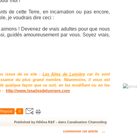
pour moi !
nts de cette Terre, en incarnation ou pas encore,
ole, je voudrais dire ceci :
imons ! Devenez de vrais adultes pour que nous
ssi, guidés amoureusement par vous. Soyez vrais,
es issus de ce site :
Les Ailes de Lumière
car ils sont
aissance du plus grand nombre. Néanmoins, il vous est
e quelque façon que ce soit, en les modifiant ou en les
e :
http://www.lesailesdelumiere.com
Repost
0
Published by Héléna R&F
-
dans
Canalisation
Channeling
commenter cet article
…