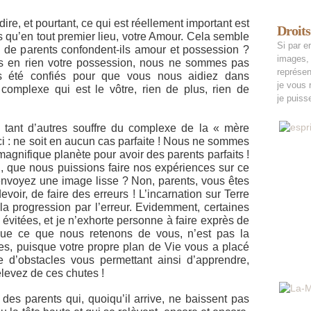
 dire, et pourtant, ce qui est réellement important est
Droits
qu’en tout premier lieu, votre Amour. Cela semble
Si par er
 de parents confondent-ils amour et possession ?
images, 
s en rien votre possession, nous ne sommes pas
représen
s été confiés pour que vous nous aidiez dans
je vous 
complexe qui est le vôtre, rien de plus, rien de
je puisse
tant d’autres souffre du complexe de la « mère
eci : ne soit en aucun cas parfaite ! Nous ne sommes
magnifique planète pour avoir des parents parfaits !
 que nous puissions faire nos expériences sur ce
renvoyez une image lisse ? Non, parents, vous êtes
voir, de faire des erreurs ! L’incarnation sur Terre
la progression par l’erreur. Evidemment, certaines
 évitées, et je n’exhorte personne à faire exprès de
ue ce que nous retenons de vous, n’est pas la
es, puisque votre propre plan de Vie vous a placé
d’obstacles vous permettant ainsi d’apprendre,
levez de ces chutes !
es parents qui, quoiqu’il arrive, ne baissent pas