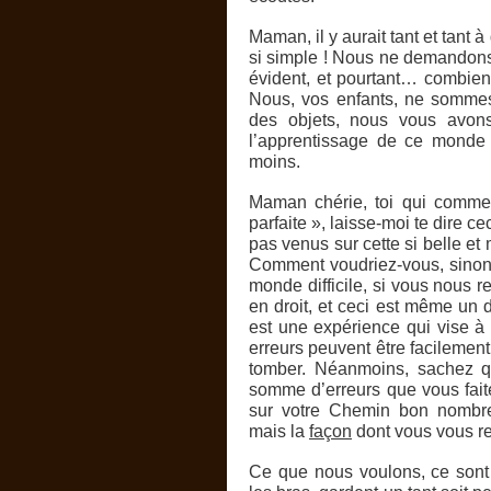
Maman, il y aurait tant et tant à
si simple ! Nous ne demandons 
évident, et pourtant… combien
Nous, vos enfants, ne somme
des objets, nous vous avon
l’apprentissage de ce monde 
moins.
Maman chérie, toi qui comme 
parfaite », laisse-moi te dire c
pas venus sur cette si belle et 
Comment voudriez-vous, sinon,
monde difficile, si vous nous 
en droit, et ceci est même un de
est une expérience qui vise à 
erreurs peuvent être facilement
tomber. Néanmoins, sachez q
somme d’erreurs que vous fait
sur votre Chemin bon nombre 
mais la
façon
dont vous vous re
Ce que nous voulons, ce sont d