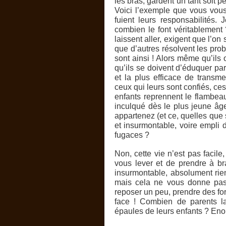
les bras, gardent un tant soit p
Voici l’exemple que vous vou
fuient leurs responsabilités. 
combien le font véritablement
laissent aller, exigent que l’o
que d’autres résolvent les prob
sont ainsi ! Alors même qu’ils o
qu’ils se doivent d’éduquer par
et la plus efficace de transm
ceux qui leurs sont confiés, c
enfants reprennent le flambeau
inculqué dès le plus jeune â
appartenez (et ce, quelles que so
et insurmontable, voire empli d
fugaces ?
Non, cette vie n’est pas facile
vous lever et de prendre à br
insurmontable, absolument rien 
mais cela ne vous donne pas 
reposer un peu, prendre des for
face ! Combien de parents la
épaules de leurs enfants ? En