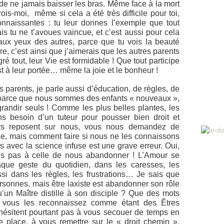
 de ne jamais baisser les bras. Même face à la mort
crois-moi, même si cela a été très difficile pour toi,
onnaissantes : tu leur donnes l’exemple que tout
is tu ne t’avoues vaincue, et c’est aussi pour cela
aux yeux des autres, parce que tu vois la beauté
, c’est ainsi que j’aimerais que les autres parents
é tout, leur Vie est formidable ! Que tout participe
st à leur portée… même la joie et le bonheur !
 parents, je parle aussi d’éducation, de règles, de
 parce que nous sommes des enfants « nouveaux »,
randir seuls ! Comme les plus belles plantes, les
s besoin d’un tuteur pour pousser bien droit et
rs reposent sur nous, vous nous demandez de
e, mais comment faire si nous ne les connaissons
 avec la science infuse est une grave erreur. Oui,
mais pas à celle de nous abandonner ! L’Amour se
haque geste du quotidien, dans les caresses, les
si dans les règles, les frustrations… Je sais que
rsonnes, mais être laxiste est abandonner son rôle
’un Maître distille à son disciple ? Que des mots
 vous les reconnaissez comme étant des Êtres
hésitent pourtant pas à vous secouer de temps en
e place, à vous remettre sur le « droit chemin ».