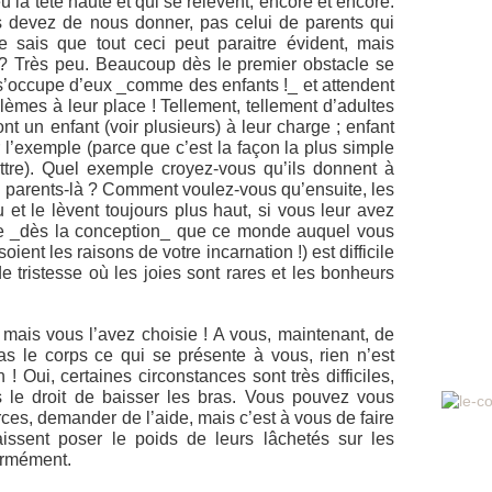
eu la tête haute et qui se relèvent, encore et encore.
s devez de nous donner, pas celui de parents qui
Je sais que tout ceci peut paraitre évident, mais
 ? Très peu. Beaucoup dès le premier obstacle se
n s’occupe d’eux _comme des enfants !_ et attendent
lèmes à leur place ! Tellement, tellement d’adultes
nt un enfant (voir plusieurs) à leur charge ; enfant
 l’exemple (parce que c’est la façon la plus simple
ettre). Quel exemple croyez-vous qu’ils donnent à
es parents-là ? Comment voulez-vous qu’ensuite, les
 et le lèvent toujours plus haut, si vous leur avez
ge _dès la conception_ que ce monde auquel vous
ient les raisons de votre incarnation !) est difficile
e tristesse où les joies sont rares et les bonheurs
, mais vous l’avez choisie ! A vous, maintenant, de
as le corps ce qui se présente à vous, rien n’est
! Oui, certaines circonstances sont très difficiles,
le droit de baisser les bras. Vous pouvez vous
ces, demander de l’aide, mais c’est à vous de faire
issent poser le poids de leurs lâchetés sur les
ormément.