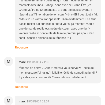
mantra extrêmement puissant qui nous met directement en
"contact" avec<br /> Babaji , donc avec ce Grand Être , ce
Grand Maître de Shambhalla . Et donc , le plus souvent , Il
répondra à "l"intonation de ton cœur"!<br /> Et il peut tout à fait
"adoucir" un karma trop "pesant" . Bien évidemment il ne faut
pas le réciter par curiosité ni "pour voir si ça marche" !Seule
une demande réelle et sincère du cœur , avec une<br />
volonté réelle et non feinte de faire le premier pas pour s'en
sortir , sont les artisans de la réponse ! ;-)
Répondre
M
marc
19/08/2014 21:30
réponse de herve ZG<br /> Merci à vous hervé zg , suite de
mon message j'ai lus qu'il fallait le récité du samedi au lundi ?
il y a des jours pour récité ? merci<br /> cordialement
Répondre
M
marc
19/08/2014 13:07