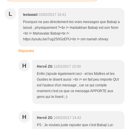
L
leelawati
03/02/2017 16:41
Pourquoi ne pas directement les vrais messages que Babaji a
laissé , physiquement ?<br /> Haidakhan Babaji est son Nom
<br /> Mahavatar Babaji<br />
https://youtu.be/7ug250GzEFU<br /> om namah shivay
Répondre
H
Hervé ZG
11/02/2017 15:00
Enfin j'ajoute également ceci - et les Maîtres et les
Guides le disent aussi :<br /> en fait peu importe QUI
est l'auteur d'un message , car ce qui compte
vraiment c'est ce que ce message APPORTE aux
gens qui le lisent ;-)
H
Hervé ZG
10/02/2017 14:42
PS : Je voulais juste rajouter que c'est Babaji Lui-