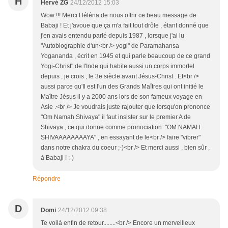
H
Hervé ZG
24/12/2012 15:03
Wow !!! Merci Héléna de nous offrir ce beau message de
Babaji ! Et j'avoue que ça m'a fait tout drôle , étant donné que
j'en avais entendu parlé depuis 1987 , lorsque j'ai lu
"Autobiographie d'un<br /> yogi" de Paramahansa
Yogananda , écrit en 1945 et qui parle beaucoup de ce grand
Yogi-Christ" de l'Inde qui habite aussi un corps immortel
depuis , je crois , le 3e siècle avant Jésus-Christ . Et<br />
aussi parce qu'Il est l'un des Grands Maîtres qui ont initié le
Maître Jésus il y a 2000 ans lors de son fameux voyage en
Asie .<br /> Je voudrais juste rajouter que lorsqu'on prononce
"Om Namah Shivaya" il faut insister sur le premier A de
Shivaya , ce qui donne comme pronociation :"OM NAMAH
SHIVAAAAAAAAYA" , en essayant de le<br /> faire "vibrer"
dans notre chakra du coeur ;-)<br /> Et merci aussi , bien sûr ,
à Babaji ! :-)
Répondre
D
Domi
24/12/2012 09:38
Te voilà enfin de retour........<br /> Encore un merveilleux