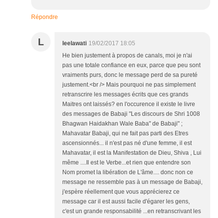
Répondre
L
leelawati
19/02/2017 18:05
He bien justement à propos de canals, moi je n'ai
pas une totale confiance en eux, parce que peu sont
vraiments purs, donc le message perd de sa pureté
justement.<br /> Mais pourquoi ne pas simplement
retranscrire les messages écrits que ces grands
Maitres ont laissés? en l'occurence il existe le livre
des messages de Babaji "Les discours de Shri 1008
Bhagwan Haidakhan Wale Baba" de Babaji" ;
Mahavatar Babaji, qui ne fait pas parti des Etres
ascensionnés... il n'est pas né d'une femme, il est
Mahavatar, il est la Manifestation de Dieu, Shiva , Lui
même ....Il est le Verbe...et rien que entendre son
Nom promet la libération de L'âme.... donc non ce
message ne ressemble pas à un message de Babaji,
j'espère réellement que vous apprécierez ce
message car il est aussi facile d'égarer les gens,
c'est un grande responsabilité ...en retranscrivant les