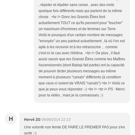
, répeter et répéter sans cesse , avec des mots
quelque fois différents mais qui parlent de la même
chose . <br /> Donc les Grands Êtres font
actuellement TOUT ce qu'Ils peuvent pour "toucher"
un maximum d'hommes et de femmes sur Terre .
Voilà le pourquoi d'un certain nombre de messages
"envoyés" un peu partout actuellement , là où l'on est
apte à les recevoir et à les retranscrire ... comme
c'est ici le cas avec Héléna . <br /> De plus , il faut
aussi savoir que les Grands Êtres comme les Maîtres
Ascensionnés (dont Babaji fait partie) ont la capacité
de pouvoir dicter plusieurs messages au même
moment à plusieurs "canals" différents (à condition
que ceux-ci soient de VRAIS "canals") <br /> Voilà ce
que je peux vous répondre :-) <br /> <br /> PS : Merci
pour la vidéo , mais je la connaissais ;-)
H
Hervé ZG
06/09/2014 22:13
Une volonté non feinte DE FAIRE LE PREMIER PAS pour s'en
sortir ;-)