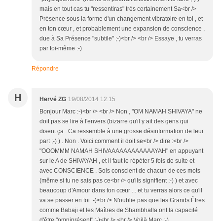
mais en tout cas tu "ressentiras" très certainement Sa<br />
Présence sous la forme d'un changement vibratoire en toi , et
en ton cœur , et probablement une expansion de conscience ,
due à Sa Présence "subtile" ;-)<br /> <br /> Essaye , tu verras
par toi-même :-)
Répondre
H
Hervé ZG
19/08/2014 12:15
Bonjour Marc :-)<br /> <br /> Non , "OM NAMAH SHIVAYA" ne
doit pas se lire à l'envers (bizarre qu'il y ait des gens qui
disent ça . Ca ressemble à une grosse désinformation de leur
part ;-) ) . Non . Voici comment il doit se<br /> dire :<br />
"OOOMMM NAMAH SHIVAAAAAAAAAAAAYAH" en appuyant
sur le A de SHIVAYAH , et il faut le répéter 5 fois de suite et
avec CONSCIENCE . Sois conscient de chacun de ces mots
(même si tu ne sais pas ce<br /> qu'ils signifient ;-) ) et avec
beaucoup d'Amour dans ton cœur ... et tu verras alors ce qu'il
va se passer en toi :-)<br /> N'oublie pas que les Grands Êtres
comme Babaji et les Maîtres de Shambhalla ont la capacité
d'être "omniprésent" ;-)<br /> <br /> Voilà Marc :-)