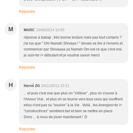
Répondre
M
MARC
19/08/2014 10:50
réponse à babaji , très bonne lecture mais pas tout compris ?
j'ai lus que " Om Namah Shivaya ! " devais se lire à l'envers et
commencer par Shivaaaa ya Namah Om est ce que c'est vrai
je suis<br /> débutant et je voudrai savoir merci
Répondre
H
Hervé ZG
24/12/2012 15:21
... et puis c'est vrai que plus on "s'élève" , plus on s'ouvre à
l'Amour Vrai , et plus on se tourne vers tous ceux qui souffrent
et/ou n'ont pas su "sourire" à la Vie . Voilà , les énergies<br />
"constructrices" semblent bel et bien se mettre en place .
Donc ... à nous de jouer maintenant ! :D
Répondre