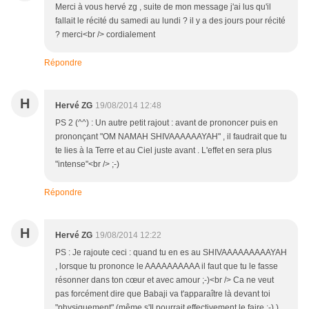
Merci à vous hervé zg , suite de mon message j'ai lus qu'il
fallait le récité du samedi au lundi ? il y a des jours pour récité
? merci<br /> cordialement
Répondre
H
Hervé ZG
19/08/2014 12:48
PS 2 (^^) : Un autre petit rajout : avant de prononcer puis en
prononçant "OM NAMAH SHIVAAAAAAYAH" , il faudrait que tu
te lies à la Terre et au Ciel juste avant . L'effet en sera plus
"intense"<br /> ;-)
Répondre
H
Hervé ZG
19/08/2014 12:22
PS : Je rajoute ceci : quand tu en es au SHIVAAAAAAAAAYAH
, lorsque tu prononce le AAAAAAAAAA il faut que tu le fasse
résonner dans ton cœur et avec amour ;-)<br /> Ca ne veut
pas forcément dire que Babaji va t'apparaître là devant toi
"physiquement" (même s'Il pourrait effectivement le faire ;-) )