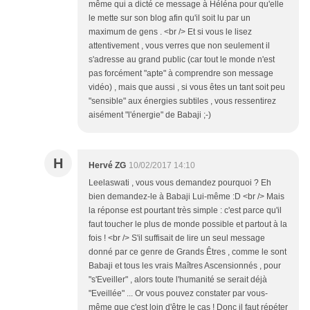
même qui a dicté ce message à Héléna pour qu'elle
le mette sur son blog afin qu'il soit lu par un
maximum de gens . <br /> Et si vous le lisez
attentivement , vous verres que non seulement il
s'adresse au grand public (car tout le monde n'est
pas forcément "apte" à comprendre son message
vidéo) , mais que aussi , si vous êtes un tant soit peu
"sensible" aux énergies subtiles , vous ressentirez
aisément "l'énergie" de Babaji ;-)
H
Hervé ZG
10/02/2017 14:10
Leelaswati , vous vous demandez pourquoi ? Eh
bien demandez-le à Babaji Lui-même :D <br /> Mais
la réponse est pourtant très simple : c'est parce qu'il
faut toucher le plus de monde possible et partout à la
fois ! <br /> S'il suffisait de lire un seul message
donné par ce genre de Grands Êtres , comme le sont
Babaji et tous les vrais Maîtres Ascensionnés , pour
"s'Eveiller" , alors toute l'humanité se serait déjà
"Eveillée" ... Or vous pouvez constater par vous-
même que c'est loin d'être le cas ! Donc il faut répéter