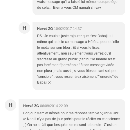
vrais message qu'Il a laissé lui même nous protège
de cela.... Bien à vous OM namah shivay
H
Hervé ZG
10/02/2017 14:37
PS : Je voulais juste rajouter que c'est Babaji Lui-
même qui a dicté ce message à Héléna pour qu'elle
le mette sur son blog . Et si vous le lisez
attentivement , non seulement vous verrez qu'il
s'adresse au grand public (car tout le monde n'est
pas forcément "perméable" à son message vidéo
non plus) , mais aussi , si vous êtes un tant soit peu
"sensible" , vous ressentirez aisément "l'énergie" de
Babaji ;-)
H
Hervé ZG
06/09/2014 22:09
Bonjour Marc et désolé pour ma réponse tardive :-)<br /> <br
/> Non il n'y a pas de jour précis pour le réciter en conscience
;-) On ne le fait que lorsqu'on en ressent le besoin . C'est un