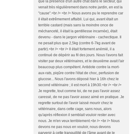
que la présence d'un autre chat dans le secteur, qui
venait très régulièrement dans notre jardin, en est la
"cause".<br /> <br /> Nous avons pu le reprendre car
il était extrêmement affaibli. Lui qui, avant était un
terrible castard (mais sans la moindre once de
méchanceté, il était la gentillesse incarnée), était
devenu - dans le jargon vétérinaire - cachectique. Il
ne pesait plus que 2,5kg (contre 6-7kg avant de
partir).<br /> <br /> Il était fortement anémié, il a
continué de dépérir au fil des jours. Nous l'avons fait
visiter par deux vétérinaires, et le deuxième avait l'air
beaucoup plus compétent. Antidote contre la mort-
aux-rats, piqûre contre l'état de choc, perfusion de
glucose... Nous l'avons déposé hier à 16h chez le
second vétérinaire ; il est mort à 19h30.<br /> <br />
Je regrette, tout comme toi, de ne pas l'avoir assez
caressé, de ne pas l'avoir assez aimé en pratique. Je
regrette surtout de l'avoir laissé mourir chez le
vétérinaire, dans cette cage, sans nous, alors
qu'après réflexion il semblait vouloir rester avec
nous. Je m'en veux terriblement.<br /> <br /> Nous
devons ne pas nous en vouloir, nous devons
parvenir à cette tranquillité de l'âme avant de le