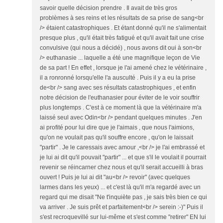
savoir quelle décision prendre . Il avait de très gros
problèmes à ses reins et les résultats de sa prise de sang<br
/> étaient catastrophiques . Et étant donné qu'il ne s'alimentait
presque plus , qu'il était très fatigué et qu'il avait fait une crise
convulsive (qui nous a décidé) , nous avons dit oui à son<br
/> euthanasie ... laquelle a été une magnifique leçon de Vie
de sa part ! En effet , lorsque je l'ai amené chez le vétérinaire ,
il a ronronné lorsqu'elle l'a ausculté . Puis il y a eu la prise
de<br /> sang avec ses résultats catastrophiques , et enfin
notre décision de l'euthanasier pour éviter de le voir souffrir
plus longtemps . C'est à ce moment là que la vétérinaire m'a
laissé seul avec Odin<br /> pendant quelques minutes . J'en
ai profité pour lui dire que je l'aimais , que nous l'aimions,
qu'on ne voulait pas qu'il souffre encore , qu'on le laissait
"partir" . Je le caressais avec amour ,<br /> je l'ai embrassé et
je lui ai dit qu'il pouvait "partir" ... et que s'il le voulait il pourrait
revenir se réincarner chez nous et qu'il serait accueilli à bras
ouvert ! Puis je lui ai dit "au<br /> revoir" (avec quelques
larmes dans les yeux) ... et c'est là qu'il m'a regardé avec un
regard qui me disait "Ne t'inquiète pas , je sais très bien ce qui
va arriver . Je suis prêt et parfaitement<br /> serein :-)" Puis il
s'est recroquevillé sur lui-même et s'est comme "retirer" EN lui