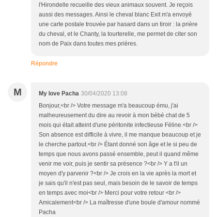
l'Hirondelle recueille des vieux animaux souvent. Je reçois
aussi des messages. Ainsi le cheval blanc Exit m'a envoyé
une carte postale trouvée par hasard dans un tiroir : la prière
du cheval, et le Chanty, la tourterelle, me permet de citer son
nom de Paix dans toutes mes prières.
Répondre
M
My love Pacha
30/04/2020 13:08
Bonjour,<br /> Votre message m'a beaucoup ému, j'ai
malheureusement du dire au revoir à mon bébé chat de 5
mois qui était atteint d'une péritonite infectieuse Féline.<br />
Son absence est difficile à vivre, il me manque beaucoup et je
le cherche partout.<br /> Étant donné son âge et le si peu de
temps que nous avons passé ensemble, peut il quand même
venir me voir, puis je sentir sa présence ?<br /> Y a t'il un
moyen d'y parvenir ?<br /> Je crois en la vie après la mort et
je sais qu'il n'est pas seul, mais besoin de le savoir de temps
en temps avec moi<br /> Merci pour votre retour <br />
Amicalement<br /> La maîtresse d'une boule d'amour nommé
Pacha