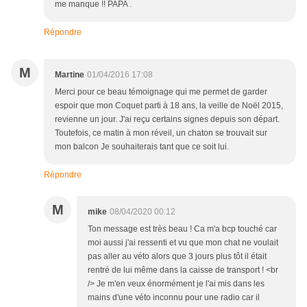
me manque !! PAPA .
Répondre
M
Martine
01/04/2016 17:08
Merci pour ce beau témoignage qui me permet de garder
espoir que mon Coquet parti à 18 ans, la veille de Noël 2015,
revienne un jour. J'ai reçu certains signes depuis son départ.
Toutefois, ce matin à mon réveil, un chaton se trouvait sur
mon balcon Je souhaiterais tant que ce soit lui.
Répondre
M
mike
08/04/2020 00:12
Ton message est très beau ! Ca m'a bcp touché car
moi aussi j'ai ressenti et vu que mon chat ne voulait
pas aller au véto alors que 3 jours plus tôt il était
rentré de lui même dans la caisse de transport ! <br
/> Je m'en veux énormément je l'ai mis dans les
mains d'une véto inconnu pour une radio car il