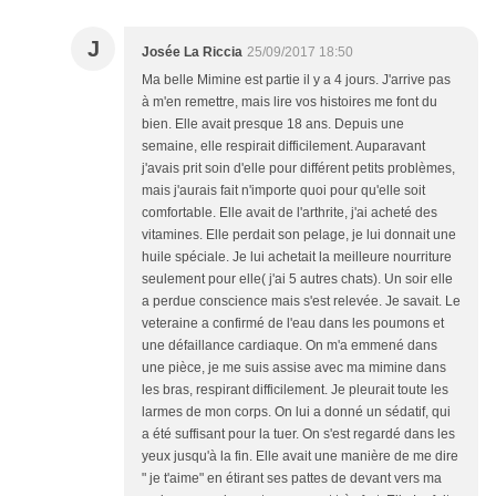
J
Josée La Riccia
25/09/2017 18:50
Ma belle Mimine est partie il y a 4 jours. J'arrive pas
à m'en remettre, mais lire vos histoires me font du
bien. Elle avait presque 18 ans. Depuis une
semaine, elle respirait difficilement. Auparavant
j'avais prit soin d'elle pour différent petits problèmes,
mais j'aurais fait n'importe quoi pour qu'elle soit
comfortable. Elle avait de l'arthrite, j'ai acheté des
vitamines. Elle perdait son pelage, je lui donnait une
huile spéciale. Je lui achetait la meilleure nourriture
seulement pour elle( j'ai 5 autres chats). Un soir elle
a perdue conscience mais s'est relevée. Je savait. Le
veteraine a confirmé de l'eau dans les poumons et
une défaillance cardiaque. On m'a emmené dans
une pièce, je me suis assise avec ma mimine dans
les bras, respirant difficilement. Je pleurait toute les
larmes de mon corps. On lui a donné un sédatif, qui
a été suffisant pour la tuer. On s'est regardé dans les
yeux jusqu'à la fin. Elle avait une manière de me dire
" je t'aime" en étirant ses pattes de devant vers ma