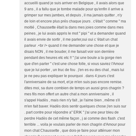
accueilli quand je suis arriver en Belgique , il avais alors que
9 ans , il a fallu que je tombe malade pour qu'enfin il arrive a
grimper sur mes jambes, et depuis , il ma jamais quitter , n'y
de loin et encore plus prés chaque jours . c'était " comme " ma
moitié , Chaussette était la dans mes joies comme dans mes
peines , je lui avais appris le mot " pipi " et a demander quand
il avais envie de sortir , il me parler,oui oui c 'était un chat
parleur .<br /> quand il me demander une chose et que je
disais NON , il me bouder, il me faisait voir son derrière
pendant des heures etc etc !! " j'ai une boule a la gorge rien
que d'en parler " c'est une chose folle, si vous saviez l'Amour
que je lui porter , un truc de fou . j'en es eu des chat , mais lui
je ne peu pas expliquer le pourquoi . dans 4 jours c'est
l'anniversaire de sa mort, et je m'en suis pas encore remise.
dites moi, sa dure combien de temps un aussi gros chagrin ?
mes fils mon offert un autre chat a mon anniversaire , il
s'appel Hadès , mais rien n'y fait , je l'aime bien , même s'il
m'en fait baver. Hadès dois sentir quelques chose j'en suis sur
. part contre pour répondre a" ERIK " j'ai une peur bleu de
perdre Hadès de cet même façon , j ai comme des flash .c'est
terrible ... voila je voulais parler de mon chagrin d'Amour pour
mon chat Chaussette , que dois-je faire pour atténuer mon