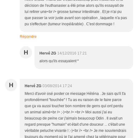
décision de l'euthanasier a été prise alors qu'ils essayait de
lui retirer une<br /> grosse tumeur intestinale . Et je n'ai pu
que passer la voir juste avant son opération , laquelle n'a pas
pu s'effectuer (tumeur inopé&rable) . C'est dommage !
Répondre
H
Hervé ZG
14/12/2016 17:21
alors qu'ils essayaient *
H
Hervé ZG
03/08/2014 17:24
Merci d'avoir osé poster ce message Héléna . Je sais qu'il t'a
profondément "touchée" ! Tu as eu raison de le faire parce
que ça va aussi toucher bon nombre de gens qui ont perdu
un animal aimé<br /> ;-)<br /> <br /> Moi aussi j'ai eu
beaucoup de peine car j'aimais beaucoup Odin . Il avait un
regard presque "humain" et était d'une douceur ... c'était une
véritable peluche vivante ! :-)<br /> <br /> Je me souviendrais
toujours du moment où je l'ai amené chez la vétérinaire pour