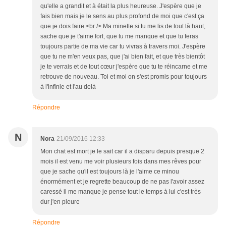
qu'elle a grandit et à était la plus heureuse. J'espère que je
fais bien mais je le sens au plus profond de moi que c'est ça
que je dois faire.<br /> Ma minette si tu me lis de tout là haut,
sache que je t'aime fort, que tu me manque et que tu feras
toujours partie de ma vie car tu vivras à travers moi. J'espère
que tu ne m'en veux pas, que j'ai bien fait, et que très bientôt
je te verrais et de tout cœur j'espère que tu te réincarne et me
retrouve de nouveau. Toi et moi on s'est promis pour toujours
à l'infinie et l'au delà
Répondre
N
Nora
21/09/2016 12:33
Mon chat est mort je le sait car il a disparu depuis presque 2
mois il est venu me voir plusieurs fois dans mes rêves pour
que je sache qu'il est toujours là je l'aime ce minou
énormément et je regrette beaucoup de ne pas l'avoir assez
caressé il me manque je pense tout le temps à lui c'est très
dur j'en pleure
Répondre