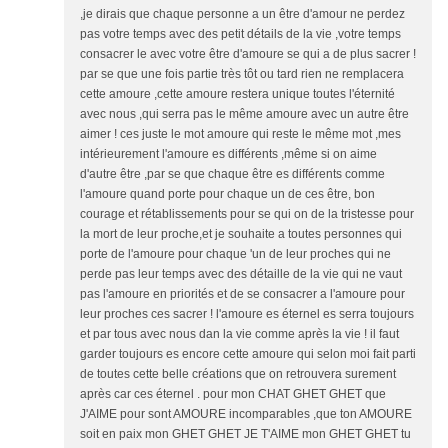
,je dirais que chaque personne a un être d'amour ne perdez
pas votre temps avec des petit détails de la vie ,votre temps
consacrer le avec votre être d'amoure se qui a de plus sacrer !
par se que une fois partie très tôt ou tard rien ne remplacera
cette amoure ,cette amoure restera unique toutes l'éternité
avec nous ,qui serra pas le même amoure avec un autre être
aimer ! ces juste le mot amoure qui reste le même mot ,mes
intérieurement l'amoure es différents ,même si on aime
d'autre être ,par se que chaque être es différents comme
l'amoure quand porte pour chaque un de ces être, bon
courage et rétablissements pour se qui on de la tristesse pour
la mort de leur proche,et je souhaite a toutes personnes qui
porte de l'amoure pour chaque 'un de leur proches qui ne
perde pas leur temps avec des détaille de la vie qui ne vaut
pas l'amoure en priorités et de se consacrer a l'amoure pour
leur proches ces sacrer ! l'amoure es éternel es serra toujours
et par tous avec nous dan la vie comme après la vie ! il faut
garder toujours es encore cette amoure qui selon moi fait parti
de toutes cette belle créations que on retrouvera surement
après car ces éternel . pour mon CHAT GHET GHET que
J'AIME pour sont AMOURE incomparables ,que ton AMOURE
soit en paix mon GHET GHET JE T'AIME mon GHET GHET tu