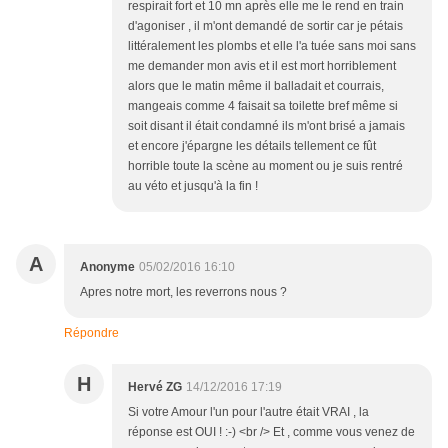
respirait fort et 10 mn après elle me le rend en train
d'agoniser , il m'ont demandé de sortir car je pétais
littéralement les plombs et elle l'a tuée sans moi sans
me demander mon avis et il est mort horriblement
alors que le matin même il balladait et courrais,
mangeais comme 4 faisait sa toilette bref même si
soit disant il était condamné ils m'ont brisé a jamais
et encore j'épargne les détails tellement ce fût
horrible toute la scène au moment ou je suis rentré
au véto et jusqu'à la fin !
A
Anonyme
05/02/2016 16:10
Apres notre mort, les reverrons nous ?
Répondre
H
Hervé ZG
14/12/2016 17:19
Si votre Amour l'un pour l'autre était VRAI , la
réponse est OUI ! :-) <br /> Et , comme vous venez de