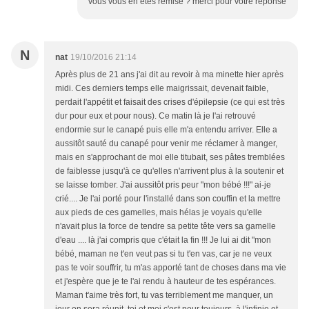
vous vous en êtes remise ? merci pour votre réponse
N
nat
19/10/2016 21:14
Après plus de 21 ans j'ai dit au revoir à ma minette hier après
midi. Ces derniers temps elle maigrissait, devenait faible,
perdait l'appétit et faisait des crises d'épilepsie (ce qui est très
dur pour eux et pour nous). Ce matin là je l'ai retrouvé
endormie sur le canapé puis elle m'a entendu arriver. Elle a
aussitôt sauté du canapé pour venir me réclamer à manger,
mais en s'approchant de moi elle titubait, ses pâtes tremblées
de faiblesse jusqu'à ce qu'elles n'arrivent plus à la soutenir et
se laisse tomber. J'ai aussitôt pris peur "mon bébé !!!" ai-je
crié.... Je l'ai porté pour l'installé dans son couffin et la mettre
aux pieds de ces gamelles, mais hélas je voyais qu'elle
n'avait plus la force de tendre sa petite tête vers sa gamelle
d'eau .... là j'ai compris que c'était la fin !!! Je lui ai dit "mon
bébé, maman ne t'en veut pas si tu t'en vas, car je ne veux
pas te voir souffrir, tu m'as apporté tant de choses dans ma vie
et j'espère que je te l'ai rendu à hauteur de tes espérances.
Maman t'aime très fort, tu vas terriblement me manquer, un