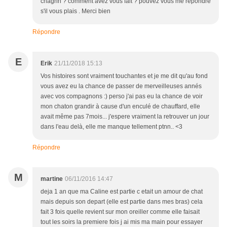
chagrin ? comment avez vous fait ? pouvez vous me répondre
s'il vous plais . Merci bien
Répondre
E
Erik
21/11/2018 15:13
Vos histoires sont vraiment touchantes et je me dit qu'au fond
vous avez eu la chance de passer de merveilleuses annés
avec vos compagnons :) perso j'ai pas eu la chance de voir
mon chaton grandir à cause d'un enculé de chauffard, elle
avait même pas 7mois... j'espere vraiment la retrouver un jour
dans l'eau delà, elle me manque tellement ptnn.. <3
Répondre
M
martine
06/11/2016 14:47
deja 1 an que ma Caline est partie c etait un amour de chat
mais depuis son depart (elle est partie dans mes bras) cela
fait 3 fois quelle revient sur mon oreiller comme elle faisait
tout les soirs la premiere fois j ai mis ma main pour essayer