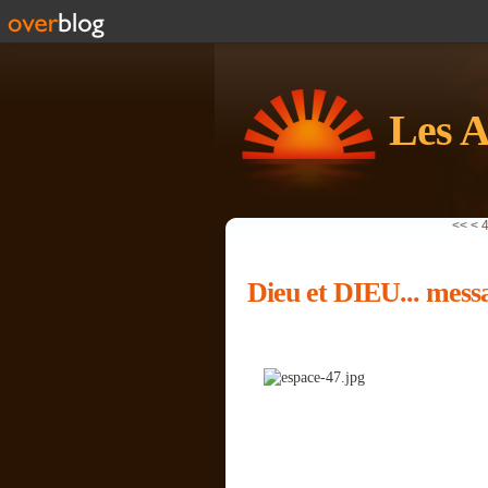
Les A
1
2
3
<<
<
Dieu et DIEU... mess