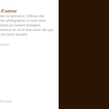
 d'auteur
reur ou ignorance, j'utilisais des
des photographies et toute autre
tation qui seraient protégées,
remercie de me le faire savoir afin que
 les retirer aussitôt.