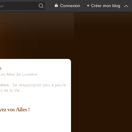
Connexion
+
Créer mon blog
e
Les Ailes de Lumière
ption
: Se réapproprier peu à peu le
s de la Vie...
ez vos Ailes !