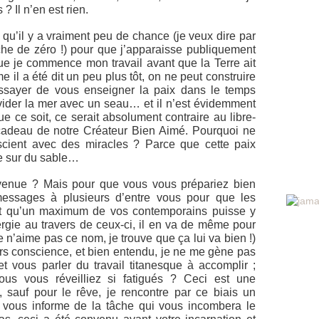
? Il n’en est rien.
 qu’il y a vraiment peu de chance (je veux dire par
che de zéro !) pour que j’apparaisse publiquement
ue je commence mon travail avant que la Terre ait
l a été dit un peu plus tôt, on ne peut construire
ssayer de vous enseigner la paix dans le temps
vider la mer avec un seau… et il n’est évidemment
e ce soit, ce serait absolument contraire au libre-
, cadeau de notre Créateur Bien Aimé. Pourquoi ne
onscient avec des miracles ? Parce que cette paix
sée sur du sable…
venue ? Mais pour que vous vous prépariez bien
essages à plusieurs d’entre vous pour que les
 et qu’un maximum de vos contemporains puisse y
ergie au travers de ceux-ci, il en va de même pour
lle n’aime pas ce nom, je trouve que ça lui va bien !)
rs conscience, et bien entendu, je ne me gène pas
t vous parler du travail titanesque à accomplir ;
us vous réveilliez si fatigués ? Ceci est une
, sauf pour le rêve, je rencontre par ce biais un
 vous informe de la tâche qui vous incombera le