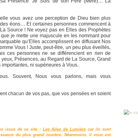
sa Présence ‘Je Suis’ de son Père (Mère)… La
uelle vous avez une perception de Dieu bien plus
y a des éons… Et certaines personnes commencent à
La Source ! Ne voyez pas en Elles des Prophètes
 que je mette une majuscule en les nommant pour
arquable qu’Elles accomplissent en diffusant Nos
omme Vous ! Juste, peut-être, un peu plus éveillés,
mais ces personnes ne se différencient en rien de
s yeux, Présences, au Regard de La Source, Grand
s importantes, ni supérieures à Vous.
Vous. Souvent, Nous vous parlons, mais vous
dent chacun de vos pas, que vos pensées en soient
es issus de ce site :
Les Ailes de Lumière
car ils sont
aissance du plus grand nombre. Néanmoins, il vous est