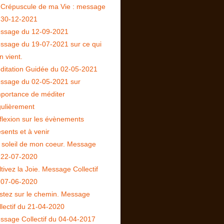
 Crépuscule de ma Vie : message
 30-12-2021
ssage du 12-09-2021
ssage du 19-07-2021 sur ce qui
n vient.
ditation Guidée du 02-05-2021
ssage du 02-05-2021 sur
importance de méditer
gulièrement
flexion sur les évènements
sents et à venir
 soleil de mon coeur. Message
 22-07-2020
tivez la Joie. Message Collectif
 07-06-2020
stez sur le chemin. Message
llectif du 21-04-2020
ssage Collectif du 04-04-2017