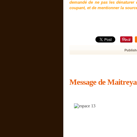
demandé de ne pas les dénaturer d
coupant, et de mentionner la sourc
Publish
Message de Maitreya