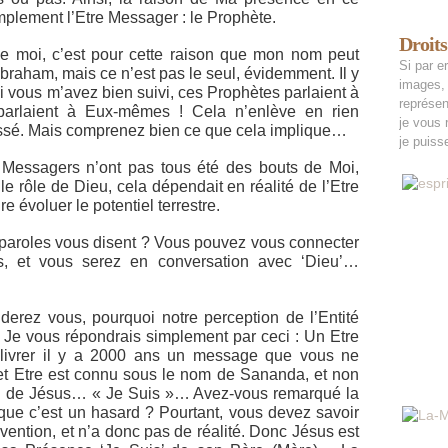
implement l’Etre Messager : le Prophète.
Droits
de moi, c’est pour cette raison que mon nom peut
Si par er
’Abraham, mais ce n’est pas le seul, évidemment. Il y
images, 
i vous m’avez bien suivi, ces Prophètes parlaient à
représen
 parlaient à Eux-mêmes ! Cela n’enlève en rien
je vous 
laissé. Mais comprenez bien ce que cela implique…
je puisse
Messagers n’ont pas tous été des bouts de Moi,
e rôle de Dieu, cela dépendait en réalité de l’Etre
e évoluer le potentiel terrestre.
paroles vous disent ? Vous pouvez vous connecter
, et vous serez en conversation avec ‘Dieu’…
erez vous, pourquoi notre perception de l’Entité
 Je vous répondrais simplement par ceci : Un Etre
élivrer il y a 2000 ans un message que vous ne
t Etre est connu sous le nom de Sananda, et non
on de Jésus… « Je Suis »… Avez-vous remarqué la
ue c’est un hasard ? Pourtant, vous devez savoir
vention, et n’a donc pas de réalité. Donc Jésus est