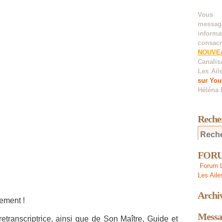
Vous 
messag
informa
consacr
NOUVE
Canalis
Les Ail
sur You
Héléna 
Reche
FORUM
Forum L
Les Aile
Archi
lement !
Messa
etranscriptrice, ainsi que de Son Maître, Guide et