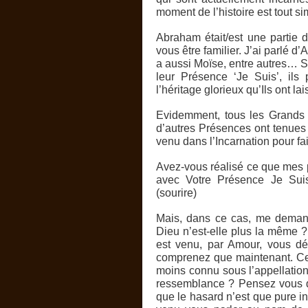
moment de l’histoire est tout s
Abraham était/est une partie 
vous être familier. J’ai parlé d
a aussi Moïse, entre autres… S
leur Présence ‘Je Suis’, ils
l’héritage glorieux qu’Ils ont 
Evidemment, tous les Grands 
d’autres Présences ont tenues l
venu dans l’Incarnation pour fair
Avez-vous réalisé ce que mes 
avec Votre Présence Je Suis
(sourire)
Mais, dans ce cas, me demand
Dieu n’est-elle plus la même ?
est venu, par Amour, vous d
comprenez que maintenant. Ce
moins connu sous l’appellati
ressemblance ? Pensez vous q
que le hasard n’est que pure in