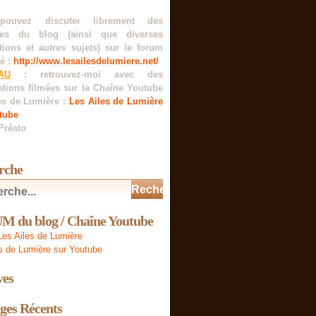
pouvez discuter librement des
es du blog (ainsi que diverses
tions et autres sujets) sur le forum
é :
http://www.lesailesdelumiere.net/
AU
: retrouvez-moi avec des
ations filmées sur la Chaîne Youtube
es de Lumière :
Les Ailes de Lumière
tube
Préato
rche
 du blog / Chaîne Youtube
es Ailes de Lumière
s de Lumière sur Youtube
ves
ges Récents