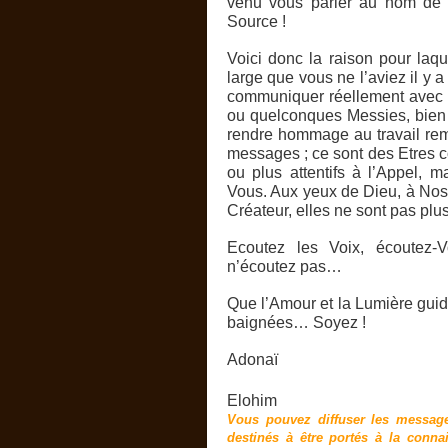
venu vous parler au nom de 
Source !
Voici donc la raison pour laq
large que vous ne l’aviez il 
communiquer réellement avec 
ou quelconques Messies, bien
rendre hommage au travail rem
messages ; ce sont des Etres c
ou plus attentifs à l’Appel, 
Vous. Aux yeux de Dieu, à No
Créateur, elles ne sont pas plu
Ecoutez les Voix, écoutez-
n’écoutez pas…
Que l’Amour et la Lumière gui
baignées… Soyez !
Adonaï
Elohim
Vous pouvez diffuser les messag
destinés à être portés à la conn