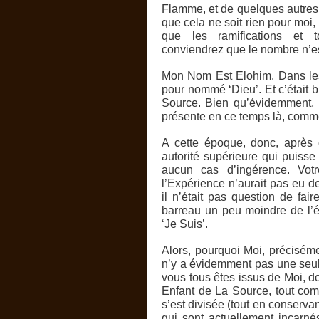
Flamme, et de quelques autres
que cela ne soit rien pour moi
que les ramifications et t
conviendrez que le nombre n’es
Mon Nom Est Elohim. Dans les
pour nommé ‘Dieu’. Et c’était b
Source. Bien qu’évidemment, E
présente en ce temps là, comm
A cette époque, donc, après 
autorité supérieure qui puisse
aucun cas d’ingérence. Votre
l’Expérience n’aurait pas eu d
il n’était pas question de fai
barreau un peu moindre de l’
‘Je Suis’.
Alors, pourquoi Moi, préciséme
n’y a évidemment pas une seule
vous tous êtes issus de Moi, do
Enfant de La Source, tout co
s’est divisée (tout en conserva
qui sont actuellement incarn