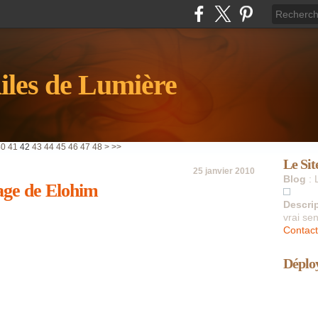
iles de Lumière
0
0
0
40
41
42
43
44
45
46
47
48
>
>>
Le Sit
25 janvier 2010
Blog
: 
age de Elohim
Descri
vrai sen
Contact
Déploy