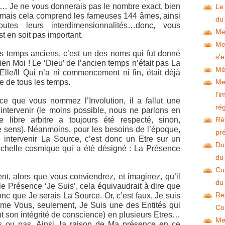
… Je ne vous donnerais pas le nombre exact, bien
Le
, mais cela comprend les fameuses 144 âmes, ainsi
du
outes leurs interdimensionnalités…donc, vous
Me
t en soit pas important.
Me
 temps anciens, c’est un des noms qui fut donné
s'e
ien Moi ! Le ‘Dieu’ de l’ancien temps n’était pas La
Mé
lle/Il Qui n’a ni commencement ni fin, était déjà
e de tous les temps.
Me
l'
ce que vous nommez l’Involution, il a fallut une
ré
 intervenir (le moins possible, nous ne parlons en
 libre arbitre a toujours été respecté, sinon,
Ré
e sens). Néanmoins, pour les besoins de l’époque,
pré
re intervenir La Source, c’est donc un Etre sur un
Du
échelle cosmique qui a été désigné : La Présence
du
Cul
nt, alors que vous conviendrez, et imaginez, qu’il
du
 Présence ‘Je Suis’, cela équivaudrait à dire que
Re
nc que Je serais La Source. Or, c’est faux, Je suis
mme Vous, seulement, Je Suis une des Entités qui
Co
nt son intégrité de conscience) en plusieurs Etres…
Me
és ou pas. Ainsi, la raison de Ma présence en ce