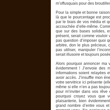
m’offusquais pour des broutilles 
Pour la simple et bonne raison
là que le pourcentage est pro
par le biais de vos média et q
accouchée d’elle-même. Comme i
que sur des bases solides, e
présent, serait comme vouloir 
pas question d’imposer quoi qu
arbitre, don le plus précieux
pas utiliser, manipuler l’inc
serait illusoire et toujours po
Alors pourquoi annoncer ma 
évidemment ! J’envoie des m
informations soient relayées
avoir accès. J’insuffle mon én
votre servitrice ici présente (e
même si elle n’en a pas toujou
pour m’inviter dans vos rêve e
pourquoi croyez vous que vo
plaisanterie, bien évidemment
grand nombre d’entre vous et