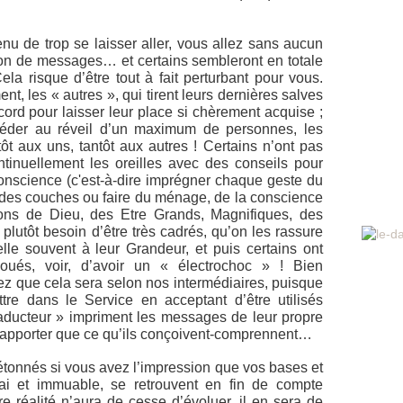
nu de trop se laisser aller, vous allez sans aucun
ion de messages… et certains sembleront en totale
ela risque d’être tout à fait perturbant pour vous.
nt, les « autres », qui tirent leurs dernières salves
cord pour laisser leur place si chèrement acquise ;
ccéder au réveil d’un maximum de personnes, les
t aux uns, tantôt aux autres ! Certains n’ont pas
tinuellement les oreilles avec des conseils pour
 Conscience (c'est-à-dire imprégner chaque geste du
 des couches ou faire du ménage, de la conscience
ions de Dieu, des Etre Grands, Magnifiques, des
 plutôt besoin d’être très cadrés, qu’on les rassure
lle souvent à leur Grandeur, et puis certains ont
coués, voir, d’avoir un « électrochoc » ! Bien
z que cela sera selon nos intermédiaires, puisque
tre dans le Service en acceptant d’être utilisés
ducteur » impriment les messages de leur propre
t rapporter que ce qu’ils conçoivent-comprennent…
tonnés si vous avez l’impression que vos bases et
ai et immuable, se retrouvent en fin de compte
e réalité n’aura de cesse d’évoluer, il en sera de