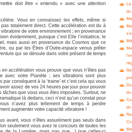
mettre doit être « entendu » avec une attention
Le
du
Me
célère. Vous en connaissez les effets, même si
t pas totalement direct. Cette accélération est du à
Me
 vibratoire de votre environnement ; en provenance
s'e
ien évidemment, puisque c’est Elle l’initiatrice, le
Mé
uel, mais aussi en provenance du Cosmos que ce
ère, ou par les Êtres d’Outre-espace venus prêter
Me
aventure qui se déroule dans votre présent de temps
l'
ré
s en accélération vous prouve que vous n’êtes pas
Ré
re avec votre Planète ; ses vibrations sont plus
pré
 par conséquent à la ‘traine’ et c’est cela qui vous
Du
avoir assez de vos 24 heures par jour pour pouvoir
es tâches que vous vous êtes imposées. Surtout, ne
du
dramatique là dedans, ceci n’est qu’un constat pour
Cul
vous n’avez plus tellement de temps à perdre
du
ument augmenter votre capacité vibratoire !
Re
lus avant, vous n’êtes assurément pas seuls dans
Co
 Non seulement vous avez le concours de toutes les
Me
ence de la Lumière, mais pas que…) que celles-ci