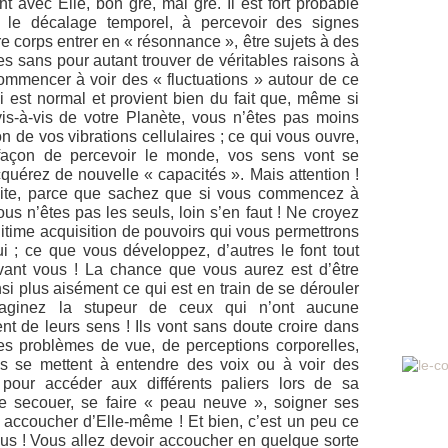
avec Elle, bon gré, mal gré. Il est fort probable
le décalage temporel, à percevoir des signes
e corps entrer en « résonnance », être sujets à des
 sans pour autant trouver de véritables raisons à
ommencer à voir des « fluctuations » autour de ce
 est normal et provient bien du fait que, même si
is-à-vis de votre Planète, vous n’êtes pas moins
n de vos vibrations cellulaires ; ce qui vous ouvre,
 façon de percevoir le monde, vos sens vont se
uérez de nouvelle « capacités ». Mais attention !
vite, parce que sachez que si vous commencez à
us n’êtes pas les seuls, loin s’en faut ! Ne croyez
gitime acquisition de pouvoirs qui vous permettrons
i ; ce que vous développez, d’autres le font tout
avant vous ! La chance que vous aurez est d’être
i plus aisément ce qui est en train de se dérouler
aginez la stupeur de ceux qui n’ont aucune
t de leurs sens ! Ils vont sans doute croire dans
es problèmes de vue, de perceptions corporelles,
ils se mettent à entendre des voix ou à voir des
our accéder aux différents paliers lors de sa
se secouer, se faire « peau neuve », soigner ses
r accoucher d’Elle-même ! Et bien, c’est un peu ce
us ! Vous allez devoir accoucher en quelque sorte