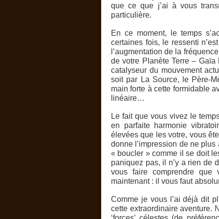
que ce que j’ai à vous trans
particulière.
En ce moment, le temps s’ac
certaines fois, le ressenti n’es
l’augmentation de la fréquence
de votre Planète Terre – Gaïa b
catalyseur du mouvement act
soit par La Source, le Père-M
main forte à cette formidable 
linéaire…
Le fait que vous vivez le temp
en parfaite harmonie vibratoi
élevées que les votre, vous êtes
donne l’impression de ne plus 
« boucler » comme il se doit l
paniquez pas, il n’y a rien de 
vous faire comprendre que 
maintenant : il vous faut absol
Comme je vous l’ai déjà dit p
cette extraordinaire aventure.
‘forces’ célestes (de préfér