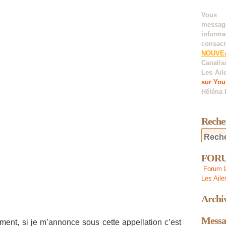
Vous 
messag
informa
consacr
NOUVE
Canalis
Les Ail
sur You
Héléna 
Reche
FORUM
Forum L
Les Aile
Archi
Messa
ent, si je m’annonce sous cette appellation c’est