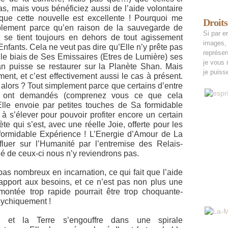
as, mais vous bénéficiez aussi de l’aide volontaire
ue cette nouvelle est excellente ! Pourquoi me
Droits
lement parce qu’en raison de la sauvegarde de
Si par er
e se tient toujours en dehors de tout agissement
images, 
nfants. Cela ne veut pas dire qu’Elle n’y prête pas
représen
ar le biais de Ses Emissaires (Etres de Lumière) ses
je vous 
an puisse se restaurer sur la Planète Shan. Mais
je puisse
ment, et c’est effectivement aussi le cas à présent.
alors ? Tout simplement parce que certains d’entre
et ont demandés (comprenez vous ce que cela
Elle envoie par petites touches de Sa formidable
à s’élever pour pouvoir profiter encore un certain
e qui s’est, avec une réelle Joie, offerte pour les
formidable Expérience ! L’Energie d’Amour de La
uer sur l’Humanité par l’entremise des Relais-
 de ceux-ci nous n’y reviendrons pas.
as nombreux en incarnation, ce qui fait que l’aide
apport aux besoins, et ce n’est pas non plus une
ontée trop rapide pourrait être trop choquante-
sychiquement !
, et la Terre s’engouffre dans une spirale