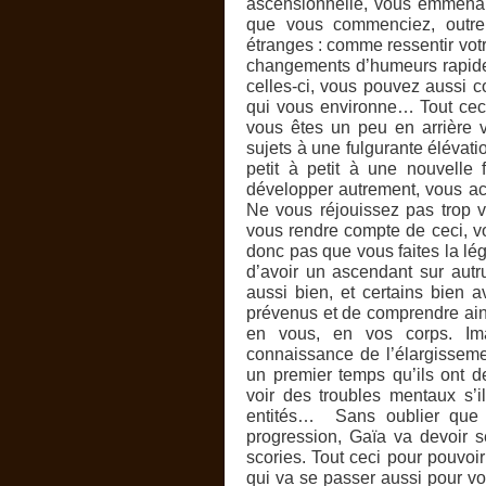
ascensionnelle, vous emmenant 
que vous commenciez, outre 
étranges : comme ressentir votr
changements d’humeurs rapides
celles-ci, vous pouvez aussi c
qui vous environne… Tout ceci
vous êtes un peu en arrière v
sujets à une fulgurante élévatio
petit à petit à une nouvelle
développer autrement, vous acq
Ne vous réjouissez pas trop 
vous rendre compte de ceci, vo
donc pas que vous faites la lé
d’avoir un ascendant sur autru
aussi bien, et certains bien 
prévenus et de comprendre ains
en vous, en vos corps. Im
connaissance de l’élargissemen
un premier temps qu’ils ont d
voir des troubles mentaux s’
entités… Sans oublier que p
progression, Gaïa va devoir 
scories. Tout ceci pour pouvoi
qui va se passer aussi pour vo