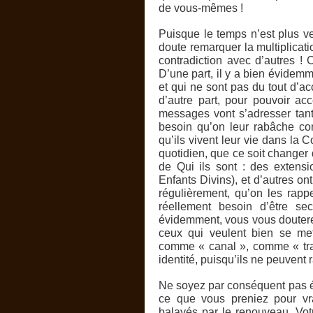
de vous-mêmes !
Puisque le temps n’est plus ve
doute remarquer la multiplicat
contradiction avec d’autres ! C
D’une part, il y a bien évidemme
et qui ne sont pas du tout d’ac
d’autre part, pour pouvoir a
messages vont s’adresser tantô
besoin qu’on leur rabâche con
qu’ils vivent leur vie dans la
quotidien, que ce soit changer
de Qui ils sont : des extens
Enfants Divins), et d’autres ont
régulièrement, qu’on les rappe
réellement besoin d’être se
évidemment, vous vous doutere
ceux qui veulent bien se met
comme « canal », comme « tra
identité, puisqu’ils ne peuven
Ne soyez par conséquent pas é
ce que vous preniez pour vr
balayés par le renouveau. Votr