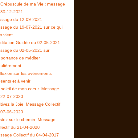
 Crépuscule de ma Vie : message
 30-12-2021
ssage du 12-09-2021
ssage du 19-07-2021 sur ce qui
n vient.
ditation Guidée du 02-05-2021
ssage du 02-05-2021 sur
importance de méditer
gulièrement
flexion sur les évènements
sents et à venir
 soleil de mon coeur. Message
 22-07-2020
tivez la Joie. Message Collectif
 07-06-2020
stez sur le chemin. Message
llectif du 21-04-2020
ssage Collectif du 04-04-2017