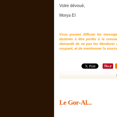
Votre dévoué,
Morya El
Vous pouvez diffuser les messag
destinés à être portés à la conn
demandé de ne pas les dénaturer d
coupant, et de mentionner la sourc
Le Gor-Al...