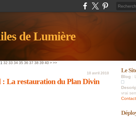
iles de Lumière
31
32
33
34
35
36
37
38
39
40
>
>>
Le Sit
10 avril 2010
Blog
: 
: La restauration du Plan Divin
Descri
vrai sen
Contact
Déploy