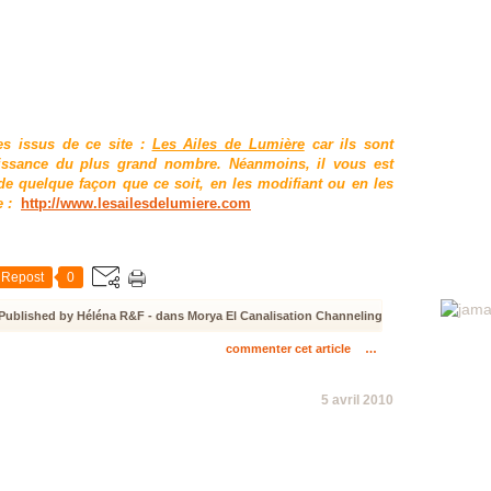
es issus de ce site :
Les Ailes de Lumière
car ils sont
aissance du plus grand nombre. Néanmoins, il vous est
e quelque façon que ce soit, en les modifiant ou en les
e :
http://www.lesailesdelumiere.com
Repost
0
Published by Héléna R&F
-
dans
Morya El
Canalisation
Channeling
commenter cet article
…
5 avril 2010