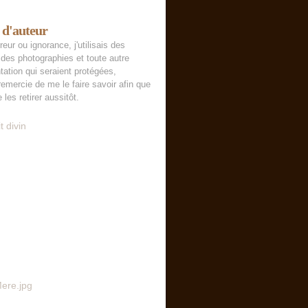
 d'auteur
reur ou ignorance, j'utilisais des
des photographies et toute autre
tation qui seraient protégées,
remercie de me le faire savoir afin que
 les retirer aussitôt.