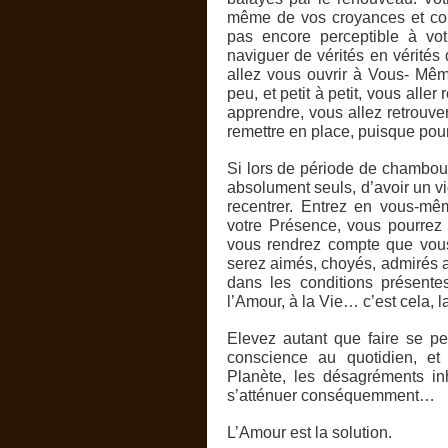
même de vos croyances et con
pas encore perceptible à vo
naviguer de vérités en vérité
allez vous ouvrir à Vous- Mê
peu, et petit à petit, vous alle
apprendre, vous allez retrouver
remettre en place, puisque pour 
Si lors de période de chambou
absolument seuls, d’avoir un vi
recentrer. Entrez en vous-mê
votre Présence, vous pourrez 
vous rendrez compte que vous
serez aimés, choyés, admirés au
dans les conditions présent
l’Amour, à la Vie… c’est cela, l
Elevez autant que faire se pe
conscience au quotidien, et
Planète, les désagréments in
s’atténuer conséquemment…
L’Amour est la solution.