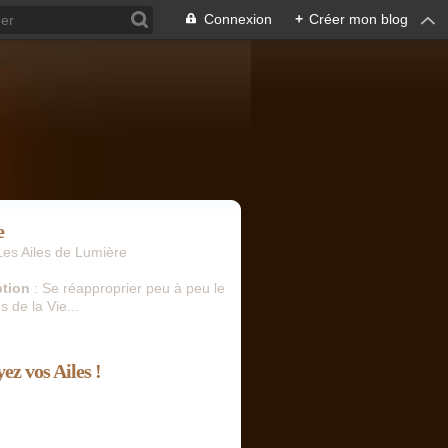
Connexion
+
Créer mon blog
e
Les Ailes de Lumière
ption
: Se réapproprier peu à peu le
s de la Vie...
ez vos Ailes !