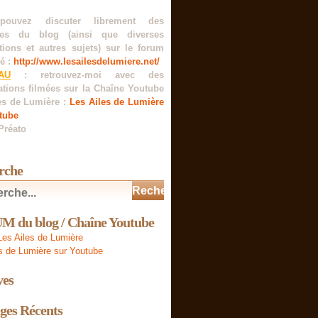
pouvez discuter librement des
es du blog (ainsi que diverses
tions et autres sujets) sur le forum
é :
http://www.lesailesdelumiere.net/
AU
: retrouvez-moi avec des
ations filmées sur la Chaîne Youtube
es de Lumière :
Les Ailes de Lumière
tube
Préato
rche
 du blog / Chaîne Youtube
es Ailes de Lumière
s de Lumière sur Youtube
ves
ges Récents