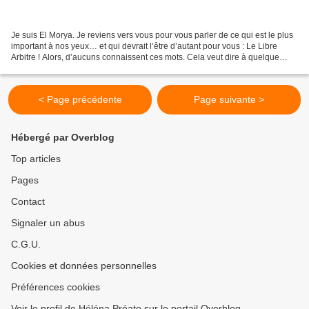
Je suis El Morya. Je reviens vers vous pour vous parler de ce qui est le plus
important à nos yeux… et qui devrait l’être d’autant pour vous : Le Libre
Arbitre ! Alors, d’aucuns connaissent ces mots. Cela veut dire à quelque
chose près, avoir la liberté,...
< Page précédente
Page suivante >
Hébergé par Overblog
Top articles
Pages
Contact
Signaler un abus
C.G.U.
Cookies et données personnelles
Préférences cookies
Voir le profil de Héléna Préato sur le portail Overblog